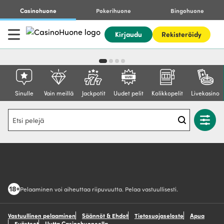
Casinohuone
Pokerihuone
Bingohuone
Kirjaudu
Rekisteröidy
Sinulle
Vain meillä
Jackpotit
Uudet pelit
Kolikkopelit
Livekasino
t
Pelaaminen voi aiheuttaa riipuvuutta. Pelaa vastuullisesti.
Vastuullinen pelaaminen
Säännöt & Ehdot
Tietosuojaseloste
Apua
Evästeet
Uutta Casinohuoneella