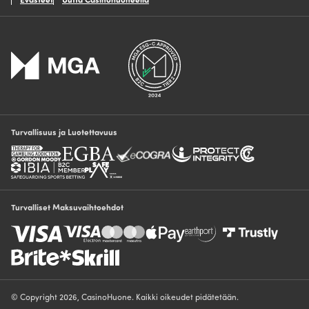
Turvallisuus ja Luotettavuus
Turvalliset Maksuvaihtoehdot
© Copyright 2026, CasinoHuone. Kaikki oikeudet pidätetään.