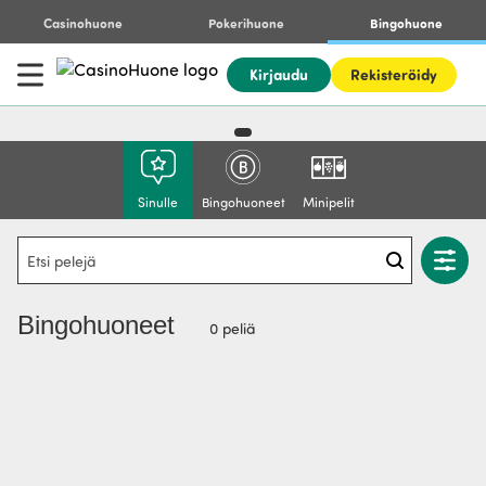
Casinohuone
Pokerihuone
Bingohuone
Kirjaudu
Rekisteröidy
Sinulle
Bingohuoneet
Minipelit
t
Bingohuoneet
0 peliä