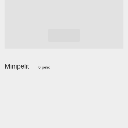
Minipelit
0 peliä