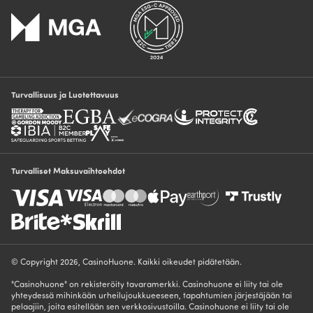
Turvallisuus ja Luotettavuus
Turvalliset Maksuvaihtoehdot
© Copyright 2026, CasinoHuone. Kaikki oikeudet pidätetään.
"Casinohuone" on rekisteröity tavaramerkki. Casinohuone ei liity tai ole
yhteydessä mihinkään urheilujoukkueeseen, tapahtumien järjestäjään tai
pelaajiin, joita esitellään sen verkkosivustoilla. Casinohuone ei liity tai ole