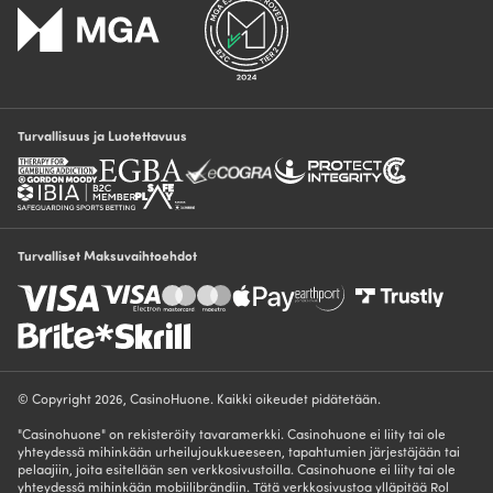
Turvallisuus ja Luotettavuus
Turvalliset Maksuvaihtoehdot
© Copyright 2026, CasinoHuone. Kaikki oikeudet pidätetään.
"Casinohuone" on rekisteröity tavaramerkki. Casinohuone ei liity tai ole
yhteydessä mihinkään urheilujoukkueeseen, tapahtumien järjestäjään tai
pelaajiin, joita esitellään sen verkkosivustoilla. Casinohuone ei liity tai ole
yhteydessä mihinkään mobiilibrändiin. Tätä verkkosivustoa ylläpitää Rol