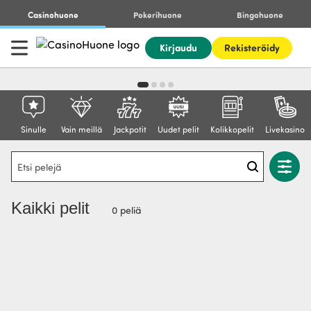
Casinohuone
Pokerihuone
Bingohuone
Kirjaudu
Rekisteröidy
Sinulle
Vain meillä
Jackpotit
Uudet pelit
Kolikkopelit
Livekasino
t
Kaikki pelit
0 peliä