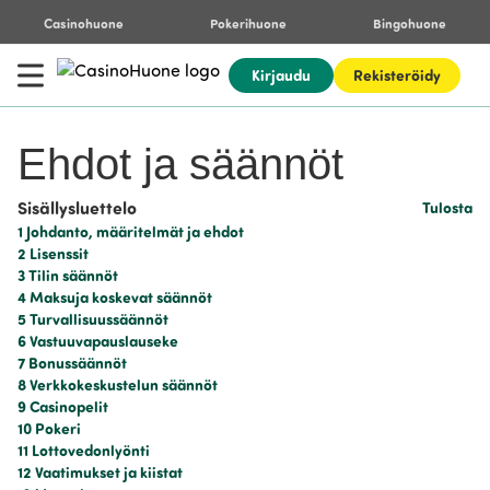
Casinohuone
Pokerihuone
Bingohuone
Kirjaudu
Rekisteröidy
Ehdot ja säännöt
Sisällysluettelo
Tulosta
1 Johdanto, määritelmät ja ehdot
2 Lisenssit
3 Tilin säännöt
4 Maksuja koskevat säännöt
5 Turvallisuussäännöt
6 Vastuuvapauslauseke
7 Bonussäännöt
8 Verkkokeskustelun säännöt
9 Casinopelit
10 Pokeri
11 Lottovedonlyönti
12 Vaatimukset ja kiistat