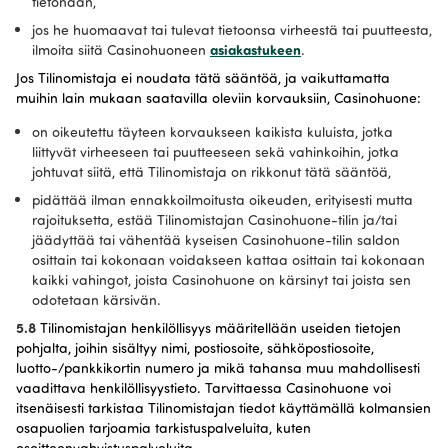
tietonaan,
jos he huomaavat tai tulevat tietoonsa virheestä tai puutteesta,
ilmoita siitä Casinohuoneen
asiakastukeen
.
Jos Tilinomistaja ei noudata tätä sääntöä, ja vaikuttamatta
muihin lain mukaan saatavilla oleviin korvauksiin, Casinohuone:
on oikeutettu täyteen korvaukseen kaikista kuluista, jotka
liittyvät virheeseen tai puutteeseen sekä vahinkoihin, jotka
johtuvat siitä, että Tilinomistaja on rikkonut tätä sääntöä,
pidättää ilman ennakkoilmoitusta oikeuden, erityisesti mutta
rajoituksetta, estää Tilinomistajan Casinohuone-tilin ja/tai
jäädyttää tai vähentää kyseisen Casinohuone-tilin saldon
osittain tai kokonaan voidakseen kattaa osittain tai kokonaan
kaikki vahingot, joista Casinohuone on kärsinyt tai joista sen
odotetaan kärsivän.
5.8
Tilinomistajan henkilöllisyys määritellään useiden tietojen
pohjalta, joihin sisältyy nimi, postiosoite, sähköpostiosoite,
luotto-/pankkikortin numero ja mikä tahansa muu mahdollisesti
vaadittava henkilöllisyystieto. Tarvittaessa Casinohuone voi
itsenäisesti tarkistaa Tilinomistajan tiedot käyttämällä kolmansien
osapuolien tarjoamia tarkistuspalveluita, kuten
osoitteenvahvistuspalveluita.