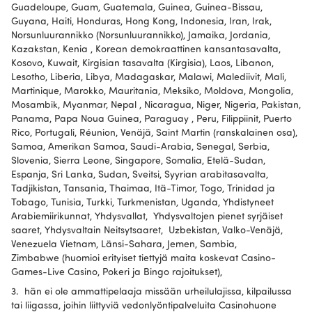
Guadeloupe, Guam, Guatemala, Guinea, Guinea-Bissau,
Guyana, Haiti, Honduras, Hong Kong, Indonesia, Iran, Irak,
Norsunluurannikko (Norsunluurannikko), Jamaika, Jordania,
Kazakstan, Kenia , Korean demokraattinen kansantasavalta,
Kosovo, Kuwait, Kirgisian tasavalta (Kirgisia), Laos, Libanon,
Lesotho, Liberia, Libya, Madagaskar, Malawi, Malediivit, Mali,
Martinique, Marokko, Mauritania, Meksiko, Moldova, Mongolia,
Mosambik, Myanmar, Nepal , Nicaragua, Niger, Nigeria, Pakistan,
Panama, Papa Noua Guinea, Paraguay , Peru, Filippiinit, Puerto
Rico, Portugali, Réunion, Venäjä, Saint Martin (ranskalainen osa),
Samoa, Amerikan Samoa, Saudi-Arabia, Senegal, Serbia,
Slovenia, Sierra Leone, Singapore, Somalia, Etelä-Sudan,
Espanja, Sri Lanka, Sudan, Sveitsi, Syyrian arabitasavalta,
Tadjikistan, Tansania, Thaimaa, Itä-Timor, Togo, Trinidad ja
Tobago, Tunisia, Turkki, Turkmenistan, Uganda, Yhdistyneet
Arabiemiirikunnat, Yhdysvallat, Yhdysvaltojen pienet syrjäiset
saaret, Yhdysvaltain Neitsytsaaret, Uzbekistan, Valko-Venäjä,
Venezuela Vietnam,
Länsi-Sahara,
Jemen, Sambia,
Zimbabwe (huomioi erityiset tiettyjä maita koskevat Casino-
Games-Live Casino, Pokeri ja Bingo rajoitukset),
hän ei ole ammattipelaaja missään urheilulajissa, kilpailussa
tai liigassa, joihin liittyviä vedonlyöntipalveluita Casinohuone