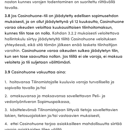
noston kunnes varojen todentaminen on suoritettu riittävällä
tavalla.
3.8
Jos Casinohuone-tili on jäädytetty edellisen sopimusehdon
mukaisesti, ja on ollut jäädytettynä yli 12 kuukautta, Casinohuone
varaa oikeuden veloittaa kuukausittaisen tilinhoitomaksun,
kunnes tilin tase on nolla.
Kohdan 3.2.2 mukaisesti veloitettava
hallintokulu siirtyy jäädytetyltä tililtä Casinohuone veloituksen
yhteydessä, eikä sitä tämän jälkeen enää lasketa tilinhaltijan
varoihin.
Casinohuone varaa oikeuden sulkea jäädytetyn tilin,
kun sen tase saavuttaa nollan. Jos tilillä ei ole varoja, ei maksua
veloiteta ja tili suljetaan välittömästi.
3.9
Casinohuone vakuuttaa aina:
hoitavansa Tilinomistajalle kuuluvia varoja turvallisella ja
sopivalla tavalla ja/tai
omaksuvansa ja maksavansa sovellettavan Peli- ja
vedonlyöntiveron Sopimuspaikassa,
käsittelevänsä Tilinomistajaan liittyviä tietoja sovellettavien
lakien, tietosuojalakien ja/tai vastaavien mukaisesti,
ettei Casinohuone tarjoa asiakkailleen mahdollisuutta siirtää
varoja asiakkaiden tilien välillä.