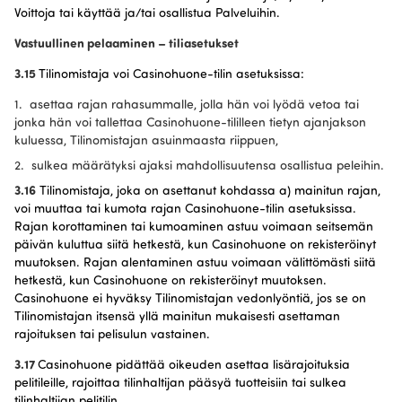
Voittoja tai käyttää ja/tai osallistua Palveluihin.
Vastuullinen pelaaminen – tiliasetukset
3.15
Tilinomistaja voi Casinohuone-tilin asetuksissa:
asettaa rajan rahasummalle, jolla hän voi lyödä vetoa tai
jonka hän voi tallettaa Casinohuone-tililleen tietyn ajanjakson
kuluessa, Tilinomistajan asuinmaasta riippuen,
sulkea määrätyksi ajaksi mahdollisuutensa osallistua peleihin.
3.16
Tilinomistaja, joka on asettanut kohdassa a) mainitun rajan,
voi muuttaa tai kumota rajan Casinohuone-tilin asetuksissa.
Rajan korottaminen tai kumoaminen astuu voimaan seitsemän
päivän kuluttua siitä hetkestä, kun Casinohuone on rekisteröinyt
muutoksen. Rajan alentaminen astuu voimaan välittömästi siitä
hetkestä, kun Casinohuone on rekisteröinyt muutoksen.
Casinohuone ei hyväksy Tilinomistajan vedonlyöntiä, jos se on
Tilinomistajan itsensä yllä mainitun mukaisesti asettaman
rajoituksen tai pelisulun vastainen.
3.17
Casinohuone pidättää oikeuden asettaa lisärajoituksia
pelitileille, rajoittaa tilinhaltijan pääsyä tuotteisiin tai sulkea
tilinhaltijan pelitilin.