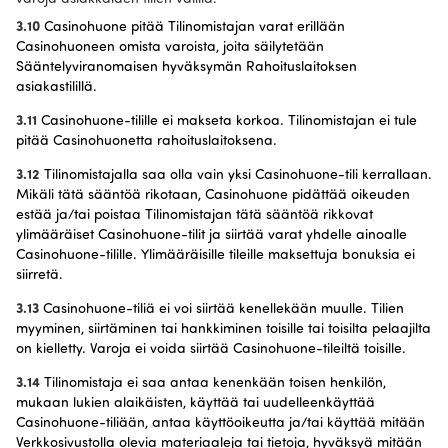
3.10
Casinohuone pitää Tilinomistajan varat erillään
Casinohuoneen omista varoista, joita säilytetään
Sääntelyviranomaisen hyväksymän Rahoituslaitoksen
asiakastilillä.
3.11
Casinohuone-tilille ei makseta korkoa. Tilinomistajan ei tule
pitää Casinohuonetta rahoituslaitoksena.
3.12
Tilinomistajalla saa olla vain yksi Casinohuone-tili kerrallaan.
Mikäli tätä sääntöä rikotaan, Casinohuone pidättää oikeuden
estää ja/tai poistaa Tilinomistajan tätä sääntöä rikkovat
ylimääräiset Casinohuone-tilit ja siirtää varat yhdelle ainoalle
Casinohuone-tilille. Ylimääräisille tileille maksettuja bonuksia ei
siirretä.
3.13
Casinohuone-tiliä ei voi siirtää kenellekään muulle. Tilien
myyminen, siirtäminen tai hankkiminen toisille tai toisilta pelaajilta
on kielletty. Varoja ei voida siirtää Casinohuone-tileiltä toisille.
3.14
Tilinomistaja ei saa antaa kenenkään toisen henkilön,
mukaan lukien alaikäisten, käyttää tai uudelleenkäyttää
Casinohuone-tiliään, antaa käyttöoikeutta ja/tai käyttää mitään
Verkkosivustolla olevia materiaaleja tai tietoja, hyväksyä mitään