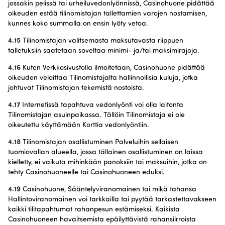
jossakin pelissä tai urheiluvedonlyönnissä, Casinohuone pidättää
oikeuden estää tilinomistajan tallettamien varojen nostamisen,
kunnes koko summalla on ensin lyöty vetoa.
4.15
Tilinomistajan valitsemasta maksutavasta riippuen
talletuksiin saatetaan soveltaa minimi- ja/tai maksimirajoja.
4.16
Kuten Verkkosivustolla ilmoitetaan, Casinohuone pidättää
oikeuden veloittaa Tilinomistajalta hallinnollisia kuluja, jotka
johtuvat Tilinomistajan tekemistä nostoista.
4.17
Internetissä tapahtuva vedonlyönti voi olla laitonta
Tilinomistajan asuinpaikassa. Tällöin Tilinomistaja ei ole
oikeutettu käyttämään Korttia vedonlyöntiin.
4.18
Tilinomistajan osallistuminen Palveluihin sellaisen
tuomiovallan alueella, jossa tällainen osallistuminen on laissa
kielletty, ei vaikuta mihinkään panoksiin tai maksuihin, jotka on
tehty Casinohuoneelle tai Casinohuoneen eduksi.
4.19
Casinohuone, Sääntelyviranomainen tai mikä tahansa
Hallintoviranomainen voi tarkkailla tai pyytää tarkastettavakseen
kaikki tilitapahtumat rahanpesun estämiseksi. Kaikista
Casinohuoneen havaitsemista epäilyttävistä rahansiirroista