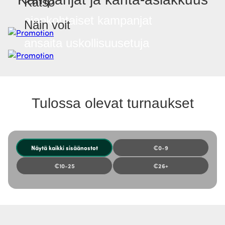
Katso
ajankohtaiset kampanjat
Näin voit
ansaita uskollisuusetuja
Tulossa olevat turnaukset
Näytä kaikki sisäänostot
€0-9
€10-25
€26+