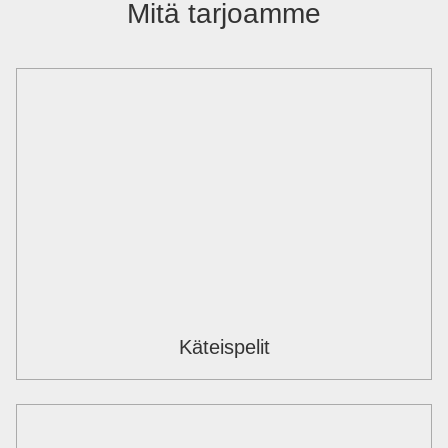
Mitä tarjoamme
Käteispelit