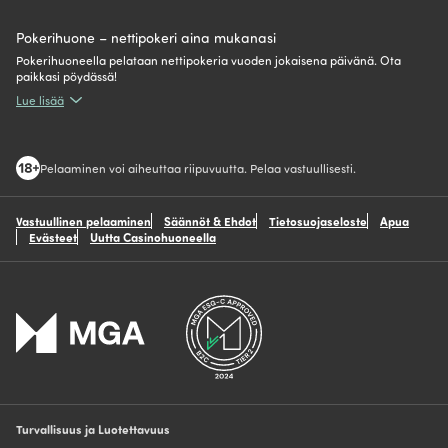
Pokerihuone – nettipokeri aina mukanasi
Pokerihuoneella pelataan nettipokeria vuoden jokaisena päivänä. Ota
paikkasi pöydässä!
Lue lisää
Pelaaminen voi aiheuttaa riipuvuutta. Pelaa vastuullisesti.
Vastuullinen pelaaminen
Säännöt & Ehdot
Tietosuojaseloste
Apua
Evästeet
Uutta Casinohuoneella
Turvallisuus ja Luotettavuus