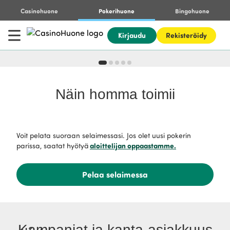
Casinohuone
Pokerihuone
Bingohuone
Kirjaudu
Rekisteröidy
Näin homma toimii
a
i
Voit pelata suoraan selaimessasi. Jos olet uusi pokerin
parissa, saatat hyötyä
aloittelijan oppaastamme.
Pelaa selaimessa
Kampanjat ja kanta-asiakkuus