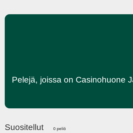
Pelejä, joissa on Casinohuone 
Suositellut
0 peliä