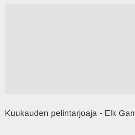
Kuukauden pelintarjoaja - Elk Ga