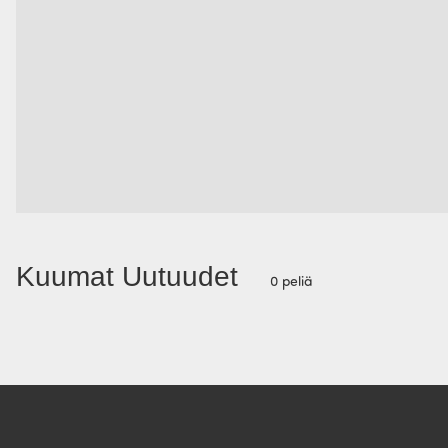
Kuumat Uutuudet
0 peliä