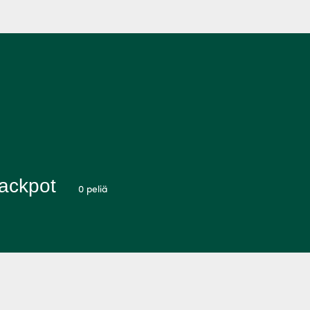
Jackpot
0 peliä