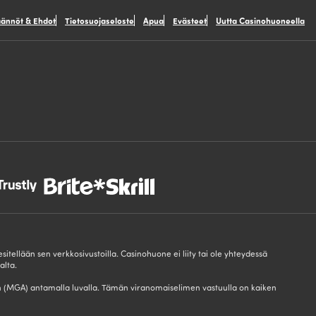
ännöt & Ehdot
Tietosuojaseloste
Apua
Evästeet
Uutta Casinohuoneella
itellään sen verkkosivustoilla. Casinohuone ei liity tai ole yhteydessä
alta.
yn (MGA) antamalla luvalla. Tämän viranomaiselimen vastuulla on kaiken