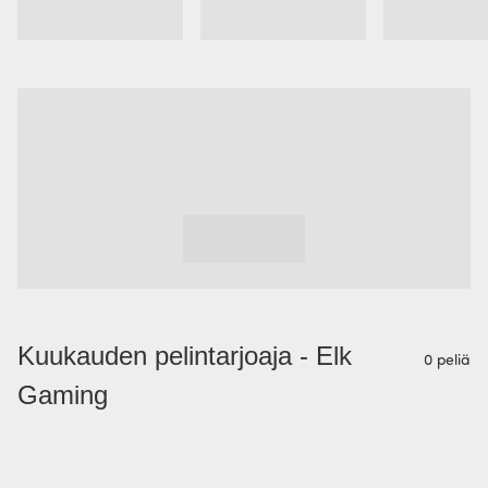
Kuukauden pelintarjoaja - Elk
0 peliä
Gaming