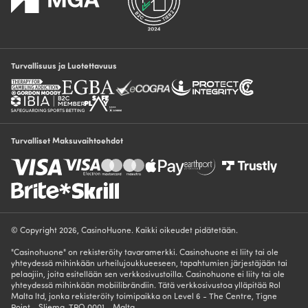
Turvallisuus ja Luotettavuus
Turvalliset Maksuvaihtoehdot
© Copyright 2026, CasinoHuone. Kaikki oikeudet pidätetään.
"Casinohuone" on rekisteröity tavaramerkki. Casinohuone ei liity tai ole
yhteydessä mihinkään urheilujoukkueeseen, tapahtumien järjestäjään tai
pelaajiin, joita esitellään sen verkkosivustoilla. Casinohuone ei liity tai ole
yhteydessä mihinkään mobiilibrändiin. Tätä verkkosivustoa ylläpitää Rol
Malta ltd, jonka rekisteröity toimipaikka on Level 6 - The Centre, Tigne
Point - Sliema, TPO 0001 - Malta.