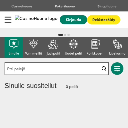
Casinohuone
Pokerihuone
Bingohuone
Kirjaudu
Rekisteröidy
Sinulle
Vain meillä
Jackpotit
Uudet pelit
Kolikkopelit
Livekasino
t
Sinulle suositellut
0 peliä