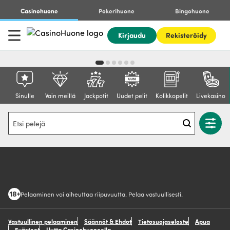
Casinohuone
Pokerihuone
Bingohuone
Kirjaudu
Rekisteröidy
Sinulle
Vain meillä
Jackpotit
Uudet pelit
Kolikkopelit
Livekasino
t
Pelaaminen voi aiheuttaa riipuvuutta. Pelaa vastuullisesti.
Vastuullinen pelaaminen
Säännöt & Ehdot
Tietosuojaseloste
Apua
Evästeet
Uutta Casinohuoneella