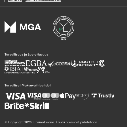
Turvallisuus ja Luotettavuus
Turvalliset Maksuvaihtoehdot
© Copyright 2026, CasinoHuone. Kaikki oikeudet pidätetään.