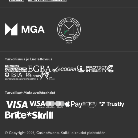
Turvallisuus ja Luotettavuus
Turvalliset Maksuvaihtoehdot
© Copyright 2026, CasinoHuone. Kaikki oikeudet pidätetään.