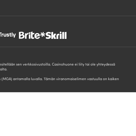
itellään sen verkkosivustoilla. Casinohuone ei liity tai ole yhteydessä
alta.
yn (MGA) antamalla luvalla. Tämän viranomaiselimen vastuulla on kaiken