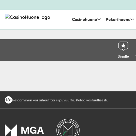
Casinohuone
Pokerihuone
s
a
S
t
t
Sinulle
e
Pelaaminen voi aiheuttaa riipuvuutta. Pelaa vastuullisesti.
t