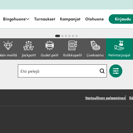
Bingohuone
Turnaukset
Kampanjat
Olohuone
Kirjaudu
Vain meillä
Jackpotit
Uudet pelit
Kolikkopelit
Livekasino
Pelintarjoajat
Vastuullinen pelaaminen
Sä