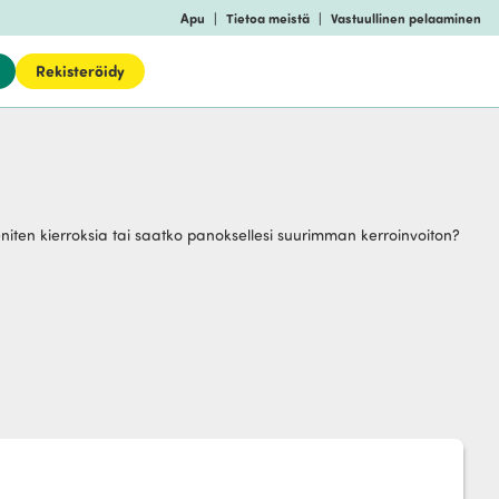
Apu
|
Tietoa meistä
|
Vastuullinen pelaaminen
Rekisteröidy
iten kierroksia tai saatko panoksellesi suurimman kerroinvoiton?