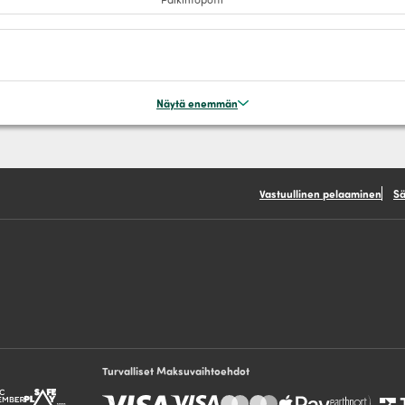
Näytä enemmän
Vastuullinen pelaaminen
Sä
Turvalliset Maksuvaihtoehdot