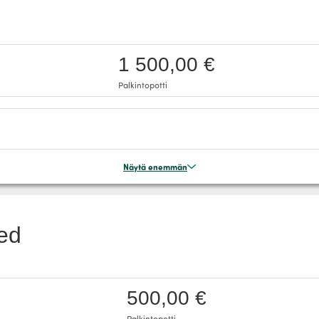
1 500,00 €
Palkintopotti
Näytä enemmän
ed
500,00 €
Palkintopotti