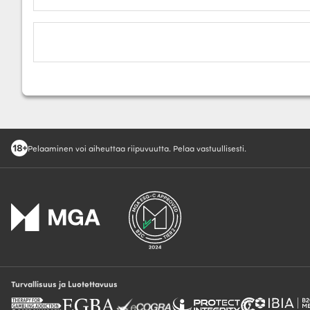
Pelaaminen voi aiheuttaa riipuvuutta. Pelaa vastuullisesti.
Turvallisuus ja Luotettavuus