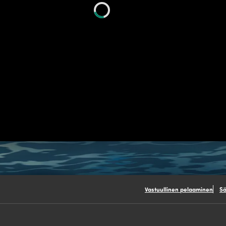
Vastuullinen pelaaminen
Sä