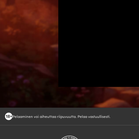
Pelaaminen voi aiheuttaa riipuvuutta. Pelaa vastuullisesti.