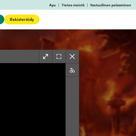
Apu
|
Tietoa meistä
|
Vastuullinen pelaaminen
Rekisteröidy