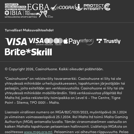
Turvalliset Maksuvaihtoehdot
© Copyright 2026, CasinoHuone. Kaikki oikeudet pidätetään.
"Casinohuone" on rekisteröity tavaramerkki. Casinohuone ei liity tai ole
yhteydessä mihinkään urheilujoukkueeseen, tapahtumien järjestäjään tai
pelaajiin, joita esitellään sen verkkosivustoilla. Casinohuone ei liity tai ole
yhteydessä mihinkään mobiilibrändiin. Tätä verkkosivustoa ylläpitää Rol
Malta ltd, jonka rekisteröity toimipaikka on Level 6 - The Centre, Tigne
Point - Sliema, TPO 0001 - Malta.
Lisenssin virallinen numero on MGA/B2C/1031/2023, myöntöpäivä 26.1.2024
ja viimeinen voimassaolopäivä 25.1.2034. Rol Malta ltd toimii Malta Gaming
Authorityn (MGA) antamalla luvalla. Tämän viranomaiselimen vastuulla on
kaiken Maltalla tapahtuvan pelaamisen hallinnointi. Lisätietoja MGA:sta on
osoitteessa
www.mga.org.mt
. Pelaaminen voi aiheuttaa riippuvuutta. Pelaa