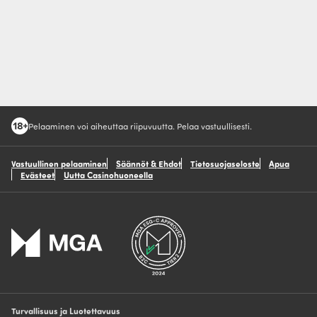
Pelaaminen voi aiheuttaa riipuvuutta. Pelaa vastuullisesti.
Vastuullinen pelaaminen
Säännöt & Ehdot
Tietosuojaseloste
Apua
Evästeet
Uutta Casinohuoneella
Turvallisuus ja Luotettavuus