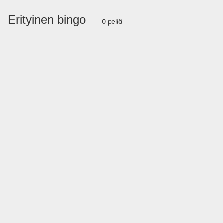
Erityinen bingo
0 peliä