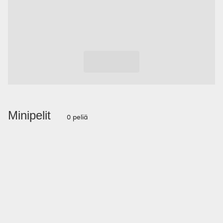
Minipelit
0 peliä