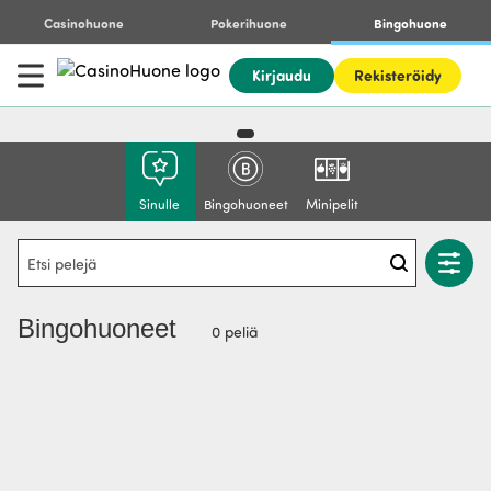
Casinohuone
Pokerihuone
Bingohuone
Kirjaudu
Rekisteröidy
Sinulle
Bingohuoneet
Minipelit
t
Bingohuoneet
0 peliä