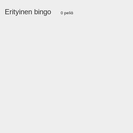
Erityinen bingo
0 peliä