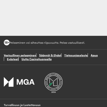
Pelaaminen voi aiheuttaa riipuvuutta. Pelaa vastuullisesti.
Vastuullinen pelaaminen
Säännöt & Ehdot
Tietosuojaseloste
Apua
Evästeet
Uutta Casinohuoneella
Turvallisuus ja Luotettavuus