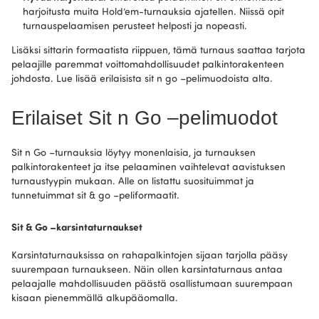
harjoitusta muita Hold’em-turnauksia ajatellen. Niissä opit
turnauspelaamisen perusteet helposti ja nopeasti.
Lisäksi sittarin formaatista riippuen, tämä turnaus saattaa tarjota
pelaajille paremmat voittomahdollisuudet palkintorakenteen
johdosta. Lue lisää erilaisista sit n go –pelimuodoista alta.
Erilaiset Sit n Go –pelimuodot
Sit n Go –turnauksia löytyy monenlaisia, ja turnauksen
palkintorakenteet ja itse pelaaminen vaihtelevat aavistuksen
turnaustyypin mukaan. Alle on listattu suosituimmat ja
tunnetuimmat sit & go –peliformaatit.
Sit & Go –karsintaturnaukset
Karsintaturnauksissa on rahapalkintojen sijaan tarjolla pääsy
suurempaan turnaukseen. Näin ollen karsintaturnaus antaa
pelaajalle mahdollisuuden päästä osallistumaan suurempaan
kisaan pienemmällä alkupääomalla.