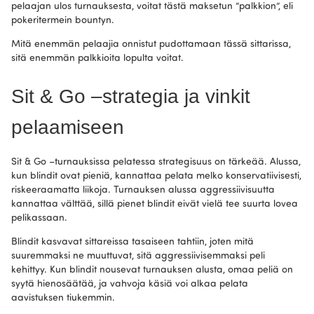
pelaajan ulos turnauksesta, voitat tästä maksetun ”palkkion”, eli
pokeritermein bountyn.
Mitä enemmän pelaajia onnistut pudottamaan tässä sittarissa,
sitä enemmän palkkioita lopulta voitat.
Sit & Go –strategia ja vinkit
pelaamiseen
Sit & Go –turnauksissa pelatessa strategisuus on tärkeää. Alussa,
kun blindit ovat pieniä, kannattaa pelata melko konservatiivisesti,
riskeeraamatta liikoja. Turnauksen alussa aggressiivisuutta
kannattaa välttää, sillä pienet blindit eivät vielä tee suurta lovea
pelikassaan.
Blindit kasvavat sittareissa tasaiseen tahtiin, joten mitä
suuremmaksi ne muuttuvat, sitä aggressiivisemmaksi peli
kehittyy. Kun blindit nousevat turnauksen alusta, omaa peliä on
syytä hienosäätää, ja vahvoja käsiä voi alkaa pelata
aavistuksen tiukemmin.