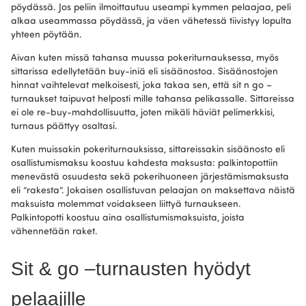
pöydässä. Jos peliin ilmoittautuu useampi kymmen pelaajaa, peli
alkaa useammassa pöydässä, ja väen vähetessä tiivistyy lopulta
yhteen pöytään.
Aivan kuten missä tahansa muussa pokeriturnauksessa, myös
sittarissa edellytetään buy-iniä eli sisäänostoa. Sisäänostojen
hinnat vaihtelevat melkoisesti, joka takaa sen, että sit n go –
turnaukset taipuvat helposti mille tahansa pelikassalle. Sittareissa
ei ole re-buy-mahdollisuutta, joten mikäli häviät pelimerkkisi,
turnaus päättyy osaltasi.
Kuten muissakin pokeriturnauksissa, sittareissakin sisäänosto eli
osallistumismaksu koostuu kahdesta maksusta: palkintopottiin
menevästä osuudesta sekä pokerihuoneen järjestämismaksusta
eli ”rakesta”. Jokaisen osallistuvan pelaajan on maksettava näistä
maksuista molemmat voidakseen liittyä turnaukseen.
Palkintopotti koostuu aina osallistumismaksuista, joista
vähennetään raket.
Sit & go –turnausten hyödyt
pelaajille