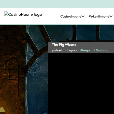
Casinohuone
Pokerihuone
The Pig Wizard
palvelun tarjoaa
Blueprint Gaming