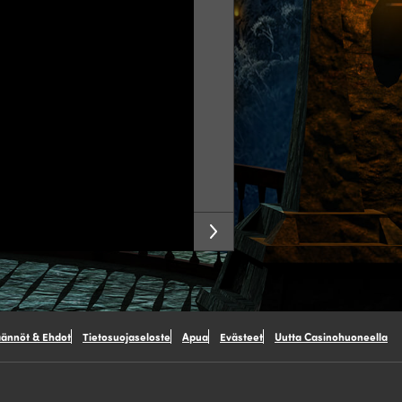
ännöt & Ehdot
Tietosuojaseloste
Apua
Evästeet
Uutta Casinohuoneella