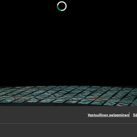
Vastuullinen pelaaminen
Sä