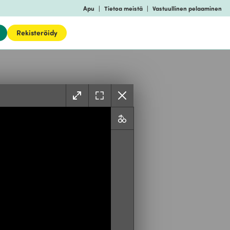
Apu
|
Tietoa meistä
|
Vastuullinen pelaaminen
Rekisteröidy