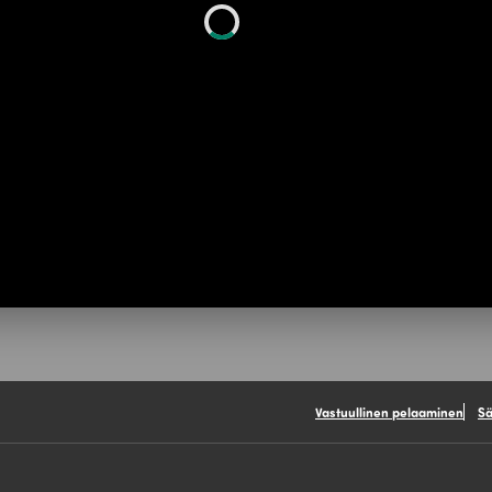
Vastuullinen pelaaminen
Sä