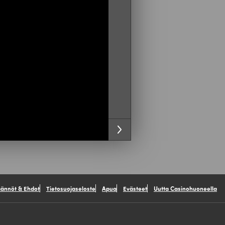
ännöt & Ehdot
Tietosuojaseloste
Apua
Evästeet
Uutta Casinohuoneella