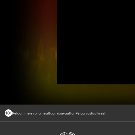
Pelaaminen voi aiheuttaa riipuvuutta. Pelaa vastuullisesti.