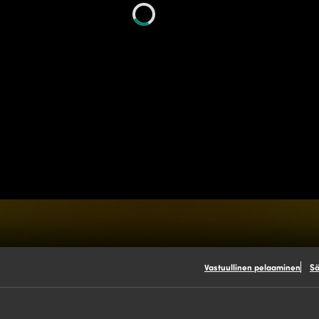
Vastuullinen pelaaminen
Sä