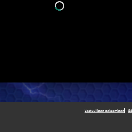
Vastuullinen pelaaminen
Sä