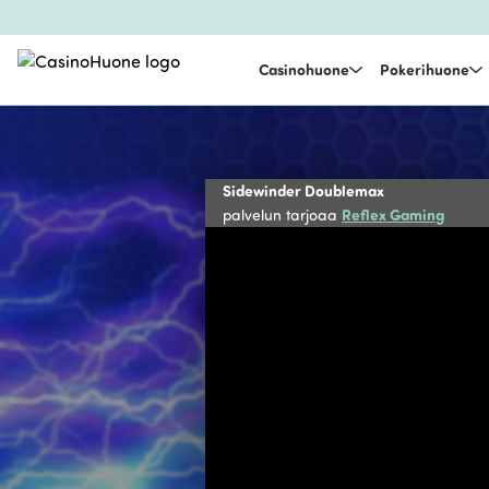
Casinohuone
Pokerihuone
Sidewinder Doublemax
palvelun tarjoaa
Reflex Gaming