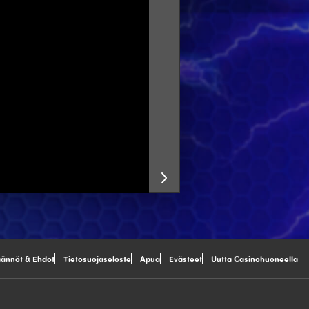
ännöt & Ehdot
Tietosuojaseloste
Apua
Evästeet
Uutta Casinohuoneella