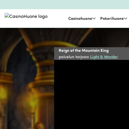
Casinohuone
Pokerihuone
Reign of the Mountain King
palvelun tarjoaa
Light & Wonder