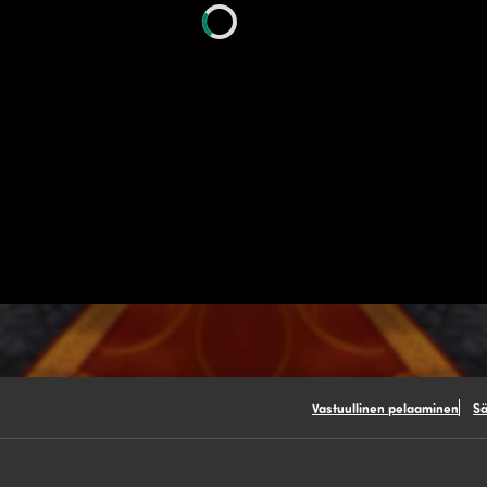
Vastuullinen pelaaminen
Sä