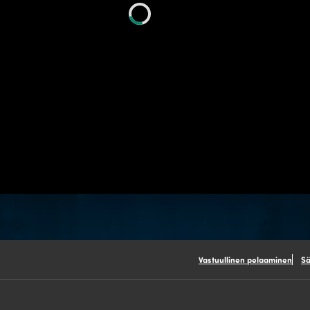
Vastuullinen pelaaminen
Sä