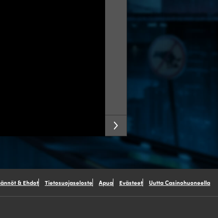
ännöt & Ehdot
Tietosuojaseloste
Apua
Evästeet
Uutta Casinohuoneella