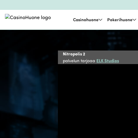
Casinohuone
Pokerihuone
Nitropolis 2
palvelun tarjoaa
ELK Studios