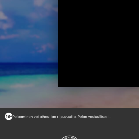
Pelaaminen voi aiheuttaa riipuvuutta. Pelaa vastuullisesti.