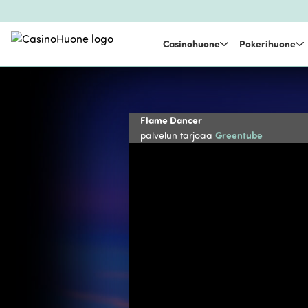
Casinohuone
Pokerihuone
Flame Dancer
palvelun tarjoaa
Greentube