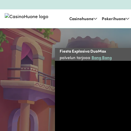
Casinohuone
Pokerihuone
Fiesta Explosiva DuoMax
palvelun tarjoaa
Bang Bang