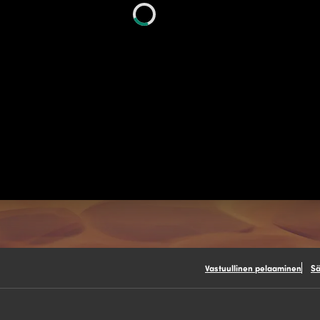
Vastuullinen pelaaminen
Sä