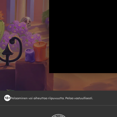
Pelaaminen voi aiheuttaa riipuvuutta. Pelaa vastuullisesti.