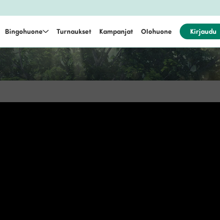
Bingohuone
Turnaukset
Kampanjat
Olohuone
Kirjaudu