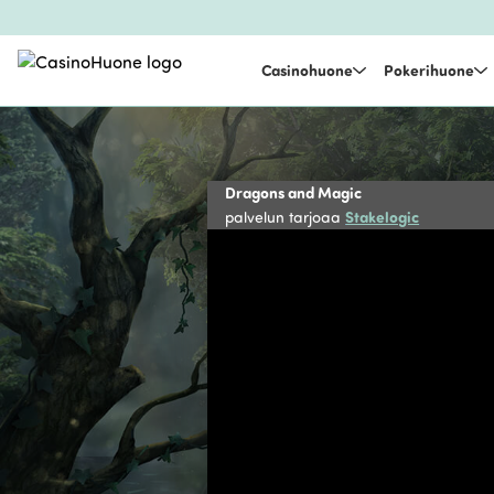
Casinohuone
Pokerihuone
Dragons and Magic
palvelun tarjoaa
Stakelogic