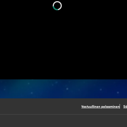
Vastuullinen pelaaminen
Sä