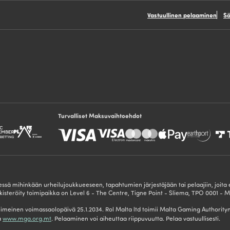
Vastuullinen pelaaminen
Sä
Turvalliset Maksuvaihtoehdot
ssä mihinkään urheilujoukkueeseen, tapahtumien järjestäjään tai pelaajiin, joita es
ekisteröity toimipaikka on Level 6 - The Centre, Tigne Point - Sliema, TPO 0001 - M
iimeinen voimassaolopäivä 25.1.2034. Rol Malta ltd toimii Malta Gaming Authorit
a
www.mga.org.mt
. Pelaaminen voi aiheuttaa riippuvuutta. Pelaa vastuullisesti.