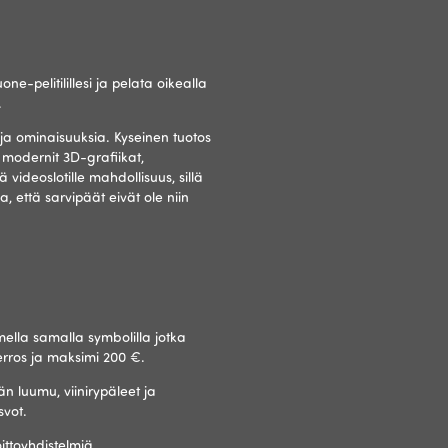
one-pelitilillesi ja pelata oikealla
.
tuja ominaisuuksia. Kyseinen tuotos
on modernit 3D-grafiikat,
ideoslotille mahdollisuus, sillä
a, että sarvipäät eivät ole niin
lmella samalla symbolilla jotka
ierros ja maksimi 200 €.
n luumu, viinirypäleet ja
svot.
ttoyhdistelmiä.