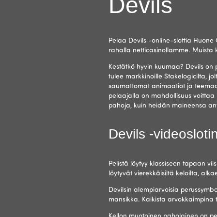
Devils
Pelaa Devils -online-slottia Huone Ca
rahalla netticasinollamme. Muista 
Kestätkö hyvin kuumaa? Devils on pir
tulee markkinoille Stakelogicilta, jo
saumattomat animaatiot ja teemaa t
pelaajalla on mahdollisuus voittaa i
pahoja, kuin heidän maineensa a
Devils -videosloti
Pelistä löytyy klassiseen tapaan vii
löytyvät vierekkäisiltä keloilta, a
Devilsin alempiarvoisia perussymbol
mansikka. Kaikista arvokkaimpina 
Kellon muotoinen paholainen on pel