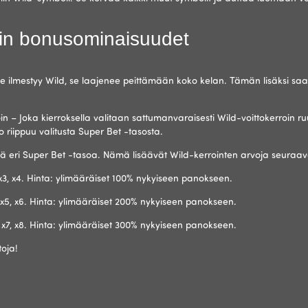
otin bonusominaisuudet
 ilmestyy Wild, se laajenee peittämään koko kelan. Tämän lisäksi saat 
 – Joka kierroksella valitaan sattumanvaraisesti Wild-voittokerroin ru
o riippuu valitusta Super Bet -tasosta.
ä eri Super Bet -tasoa. Nämä lisäävät Wild-kerrointen arvoja seuraava
, x3, x4. Hinta: ylimääräiset 100% nykyiseen panokseen.
4, x5, x6. Hinta: ylimääräiset 200% nykyiseen panokseen.
6, x7, x8. Hinta: ylimääräiset 300% nykyiseen panokseen.
toja!