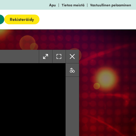
Apu
|
Tietoa meistä
|
Vastuullinen pelaaminen
Rekisteröidy