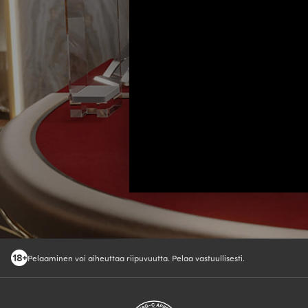
Pelaaminen voi aiheuttaa riipuvuutta. Pelaa vastuullisesti.