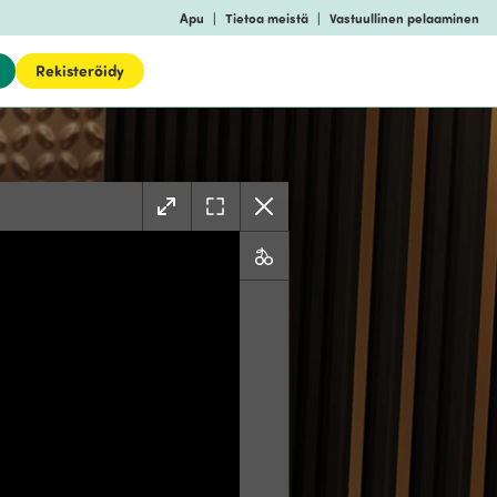
Apu
|
Tietoa meistä
|
Vastuullinen pelaaminen
Rekisteröidy