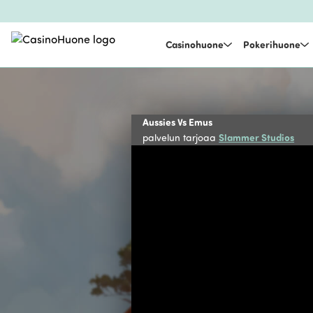
Casinohuone
Pokerihuone
Aussies Vs Emus
palvelun tarjoaa
Slammer Studios