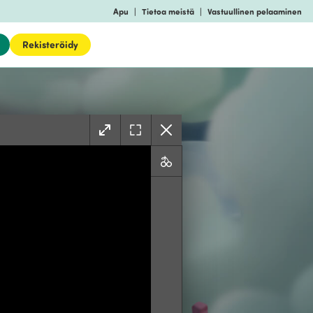
Apu
|
Tietoa meistä
|
Vastuullinen pelaaminen
Rekisteröidy