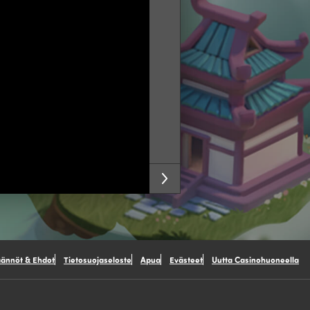
ännöt & Ehdot
Tietosuojaseloste
Apua
Evästeet
Uutta Casinohuoneella