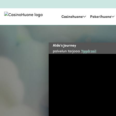
Casinohuone
Pokerihuone
Aldo's Journey
palvelun tarjoaa
Yggdrasil