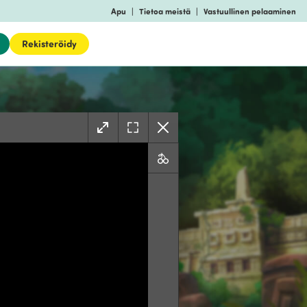
Apu
|
Tietoa meistä
|
Vastuullinen pelaaminen
Rekisteröidy