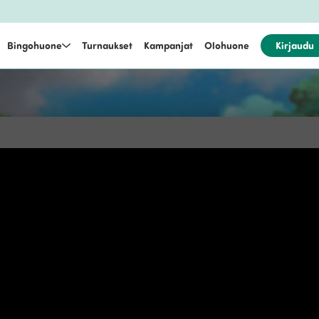
Bingohuone
Turnaukset
Kampanjat
Olohuone
Kirjaudu