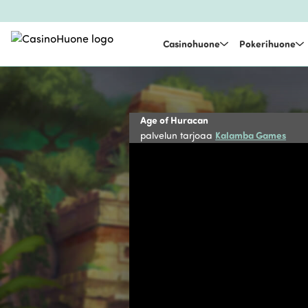
Casinohuone
Pokerihuone
Age of Huracan
palvelun tarjoaa
Kalamba Games