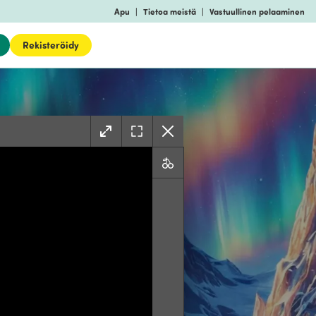
Apu
|
Tietoa meistä
|
Vastuullinen pelaaminen
Rekisteröidy