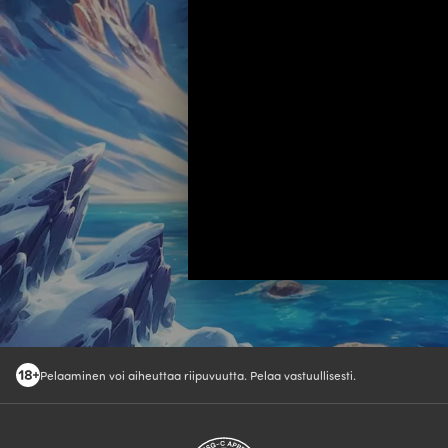
Pelaaminen voi aiheuttaa riipuvuutta. Pelaa vastuullisesti.