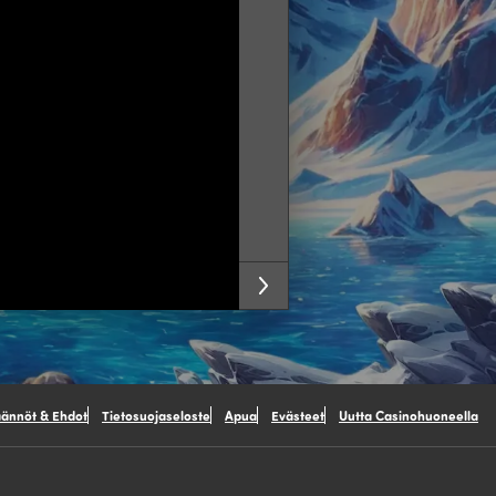
ännöt & Ehdot
Tietosuojaseloste
Apua
Evästeet
Uutta Casinohuoneella