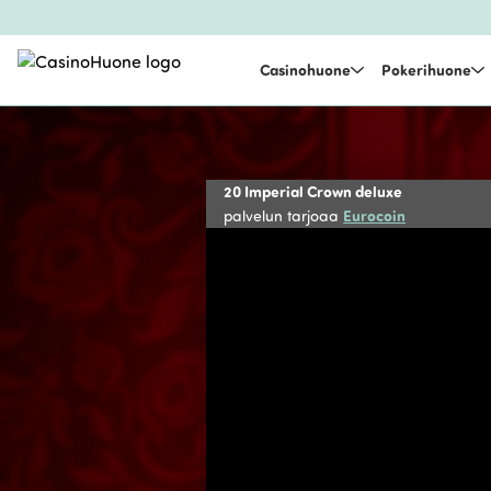
Casinohuone
Pokerihuone
20 Imperial Crown deluxe
palvelun tarjoaa
Eurocoin