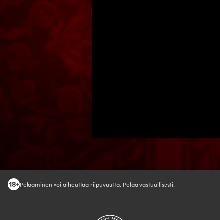
Pelaaminen voi aiheuttaa riipuvuutta. Pelaa vastuullisesti.