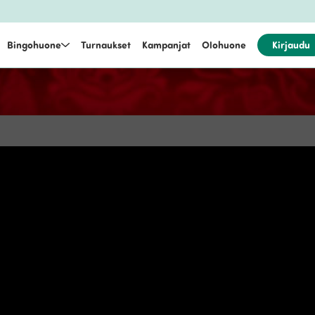
Bingohuone
Turnaukset
Kampanjat
Olohuone
Kirjaudu