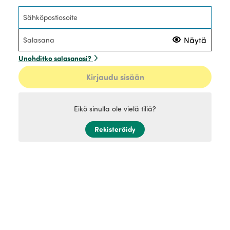
Näytä
Unohditko salasanasi?
Kirjaudu sisään
Eikö sinulla ole vielä tiliä?
Rekisteröidy