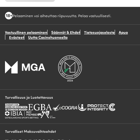
Pelaaminen voi aiheuttaa riipuvuutta. Pelaa vastuullisesti.
Vastuullinen pelaaminen
Säännöt & Ehdot
Tietosuojaseloste
Apua
Evästeet
Uutta Casinohuoneella
Turvallisuus ja Luotettavuus
Turvalliset Maksuvaihtoehdot