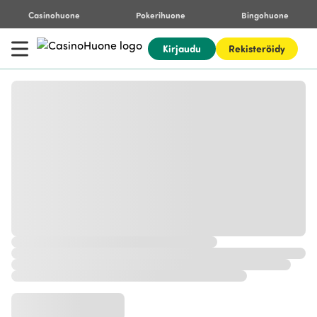
Casinohuone
Pokerihuone
Bingohuone
Kirjaudu
Rekisteröidy