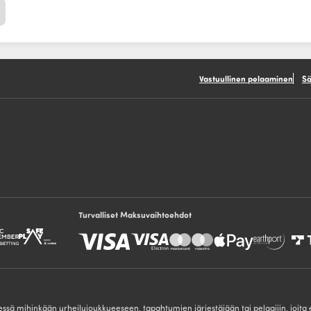
Vastuullinen pelaaminen
Sä
Turvalliset Maksuvaihtoehdot
ssä mihinkään urheilujoukkueeseen, tapahtumien järjestäjään tai pelaajiin, joita es