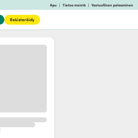
Apu
|
Tietoa meistä
|
Vastuullinen pelaaminen
Rekisteröidy