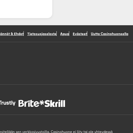
ännöt & Ehdot
Tietosuojaseloste
Apua
Evästeet
Uutta Casinohuoneella
itellään sen verkkosivustoilla. Casinohuone ei liity tai ole yhteydessä