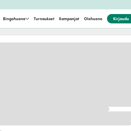
Bingohuone
Turnaukset
Kampanjat
Olohuone
Kirjaudu