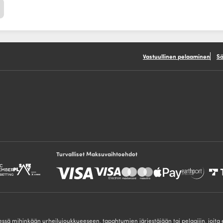
Vastuullinen pelaaminen
Sä
Turvalliset Maksuvaihtoehdot
ssä mihinkään urheilujoukkueeseen, tapahtumien järjestäjään tai pelaajiin, joita es