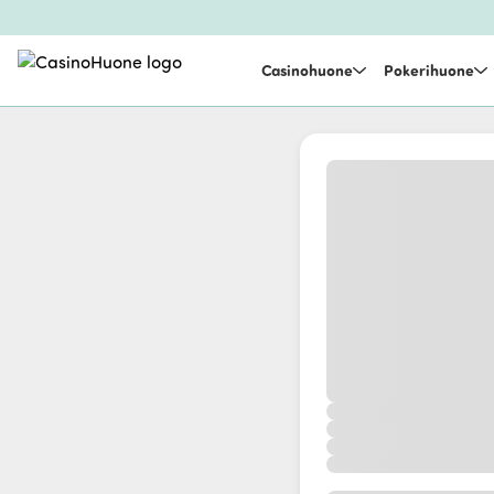
Casinohuone
Pokerihuone