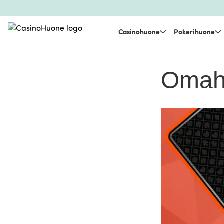
Casinohuone
Pokerihuone
Omaha