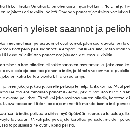
Hi Lon lisäksi Omahasta on olemassa myös Pot Limit, No Limit ja Fixed
on rajoitettu eri tavoilla. Näistä Omahan panosrajoituksista voit lukea
kerin yleiset säännöt ja pelioh
kerimuunnelmien perussäännöt ovat samat, joten seuraavaksi esitt
tämän korttipelin perussäännöt. Alempaa voit lukea siitä, miten säänn
i Lossa tai erilaisten panostusrajoitusten astuessa kuvioihin.
aminen alkaa blindien eli sokkopanosten asettamisella. Jakajasta ka
a oleva pelaaja asettaa pienen blindin, ja tämän vasemmalla puolell
, joka on kaksi kertaa pientä blindia suurempi.
 jälkeen jakaja jakaa jokaiselle pelaajalle neljä taskukorttia. Muut pe
 Jakoa seuraa ensimmäinen panostuskierros, joka alkaa ison blindin as
 olevasta pelurista. Tämä voi joko maksaa suuren blindin, korottaa eli 
ata. Luovuttaessaan käden, pelaaja menettää mahdollisen blind-panok
a ison blindin, pelivuoro siirtyy myötäpäivään seuraavalle pelaajalle, 
äytettävissään. Mikäli joku pelaajista korottaa panosta, muiden pelaa
ussa tapauksessa he ovat ulkona pelistä.