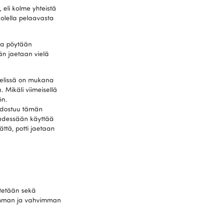
 eli kolme yhteistä
uolella pelaavasta
kaa pöytään
ään jaetaan vielä
 pelissä on mukana
 Mikäli viimeisellä
ön.
uodostuu tämän
okädessään käyttää
ttä, potti jaetaan
stetään sekä
koimman ja vahvimman