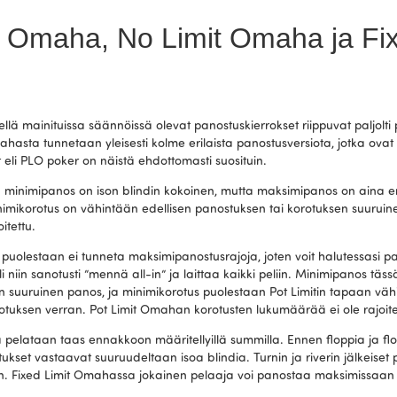
t Omaha, No Limit Omaha ja Fix
ä mainituissa säännöissä olevat panostuskierrokset riippuvat paljolti 
sta tunnetaan yleisesti kolme erilaista panostusversiota, jotka ovat Po
it eli PLO poker on näistä ehdottomasti suosituin.
minimipanos on ison blindin kokoinen, mutta maksimipanos on aina en
nimikorotus on vähintään edellisen panostuksen tai korotuksen suuruine
itettu.
uolestaan ei tunneta maksimipanostusrajoja, joten voit halutessasi p
li niin sanotusti ”mennä all-in” ja laittaa kaikki peliin. Minimipanos täss
din suuruinen panos, ja minimikorotus puolestaan Pot Limitin tapaan väh
otuksen verran. Pot Limit Omahan korotusten lukumäärää ei ole rajoite
pelataan taas ennakkoon määritellyillä summilla. Ennen floppia ja fl
ukset vastaavat suuruudeltaan isoa blindia. Turnin ja riverin jälkeiset 
an. Fixed Limit Omahassa jokainen pelaaja voi panostaa maksimissaan 