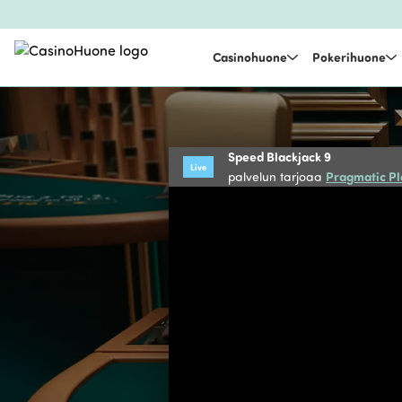
Casinohuone
Pokerihuone
Speed Blackjack 9
Live
palvelun tarjoaa
Pragmatic Pl