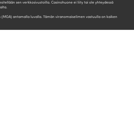
itellään sen verkkosivustoilla. Casinohuone ei liity tai ole yhteydessä
alta.
yn (MGA) antamalla luvalla. Tämän viranomaiselimen vastuulla on kaiken