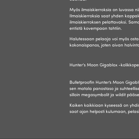
Myös ilmaiskierroksia on luvassa niit
Ilmaiskierroksia saat yhden kappa
ilmaiskierroksen pelattavaksi. Sama
entistä kovempaan tahtiin.
Halutessaan pelaaja voi myös ostaa 
kokonaispanos, joten aivan halvin
Hunter's Moon Gigablox -kolikkope
Bulletproofin Hunter’s Moon Gigablo
sen matala panostaso ja suhteellisen
silloin megasymbolit ja wildit pääs
Kaiken kaikkiaan kyseessä on yhdist
saat ajan helposti kulumaan, pelasit