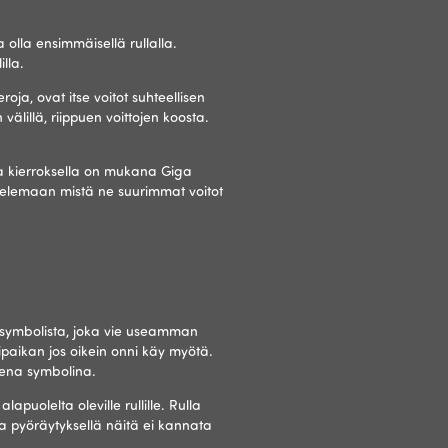
 olla ensimmäisellä rullalla.
illa.
ja, ovat itse voitot suhteellisen
välillä, riippuen voittojen koosta.
lla kierroksella on mukana Giga
astelemaan mistä ne suurimmat voitot
a symbolista, joka vie useamman
paikan jos oikein onni käy myötä.
sena symbolina.
puolelta oleville rullille. Rulla
la pyöräytyksellä näitä ei kannata