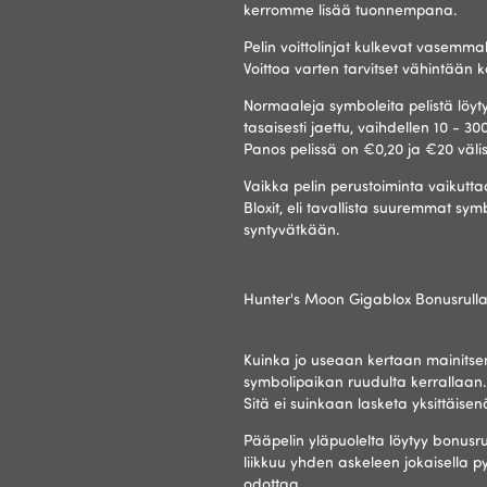
kerromme lisää tuonnempana.
Pelin voittolinjat kulkevat vasemma
Voittoa varten tarvitset vähintään
Normaaleja symboleita pelistä löyt
tasaisesti jaettu, vaihdellen 10 - 30
Panos pelissä on €0,20 ja €20 väl
Vaikka pelin perustoiminta vaikutt
Bloxit, eli tavallista suuremmat sy
syntyvätkään.
Hunter's Moon Gigablox Bonusrull
Kuinka jo useaan kertaan mainitse
symbolipaikan ruudulta kerrallaan.
Sitä ei suinkaan lasketa yksittäis
Pääpelin yläpuolelta löytyy bonusrul
liikkuu yhden askeleen jokaisella p
odottaa.