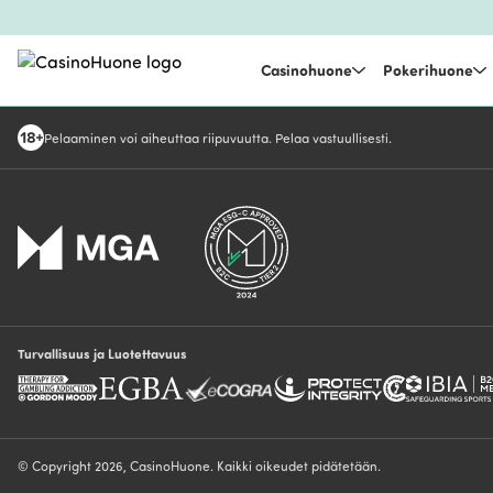
Casinohuone
Pokerihuone
Pelaaminen voi aiheuttaa riipuvuutta. Pelaa vastuullisesti.
Turvallisuus ja Luotettavuus
© Copyright 2026, CasinoHuone. Kaikki oikeudet pidätetään.