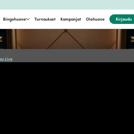
Bingohuone
Turnaukset
Kampanjat
Olohuone
Kirjaudu
ay Live