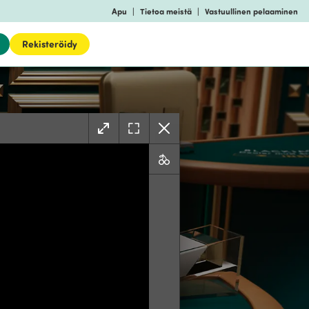
Apu
|
Tietoa meistä
|
Vastuullinen pelaaminen
Rekisteröidy