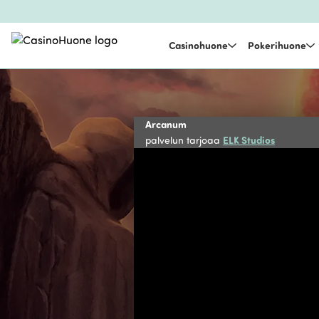
Casinohuone
Pokerihuone
Arcanum
palvelun tarjoaa
ELK Studios