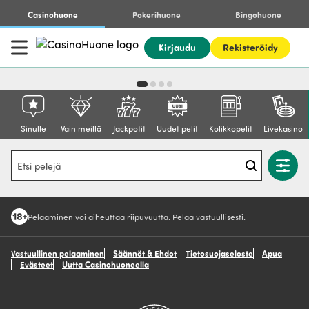
Casinohuone
Pokerihuone
Bingohuone
Kirjaudu
Rekisteröidy
Sinulle
Vain meillä
Jackpotit
Uudet pelit
Kolikkopelit
Livekasino
t
Pelaaminen voi aiheuttaa riipuvuutta. Pelaa vastuullisesti.
Vastuullinen pelaaminen
Säännöt & Ehdot
Tietosuojaseloste
Apua
Evästeet
Uutta Casinohuoneella