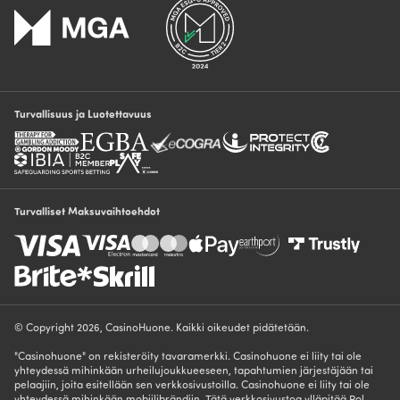
Turvallisuus ja Luotettavuus
Turvalliset Maksuvaihtoehdot
© Copyright 2026, CasinoHuone. Kaikki oikeudet pidätetään.
"Casinohuone" on rekisteröity tavaramerkki. Casinohuone ei liity tai ole
yhteydessä mihinkään urheilujoukkueeseen, tapahtumien järjestäjään tai
pelaajiin, joita esitellään sen verkkosivustoilla. Casinohuone ei liity tai ole
yhteydessä mihinkään mobiilibrändiin. Tätä verkkosivustoa ylläpitää Rol