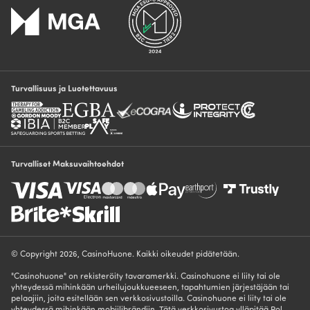
Turvallisuus ja Luotettavuus
Turvalliset Maksuvaihtoehdot
© Copyright 2026, CasinoHuone. Kaikki oikeudet pidätetään.
"Casinohuone" on rekisteröity tavaramerkki. Casinohuone ei liity tai ole
yhteydessä mihinkään urheilujoukkueeseen, tapahtumien järjestäjään tai
pelaajiin, joita esitellään sen verkkosivustoilla. Casinohuone ei liity tai ole
yhteydessä mihinkään mobiilibrändiin. Tätä verkkosivustoa ylläpitää Rol