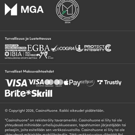
Turvallisuus ja Luotettavuus
Turvalliset Maksuvaihtoehdot
© Copyright 2026, CasinoHuone. Kaikki oikeudet pidätetään.
"Casinohuone" on rekisteröity tavaramerkki. Casinohuone ei liity tai ole
yhteydessä mihinkään urheilujoukkueeseen, tapahtumien järjestäjään tai
pelaajiin, joita esitellään sen verkkosivustoilla. Casinohuone ei liity tai ole
yhteydessä mihinkään mobiilibrändiin. Tätä verkkosivustoa ylläpitää Rol